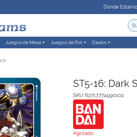
Dónde Estam
Juegos de Mesa
Juegos de Rol
Dados
ack
ST5-16: Dark 
SKU: 62717774990102
Agotado.