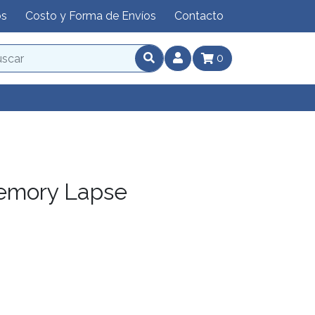
os
Costo y Forma de Envíos
Contacto
0
Memory Lapse