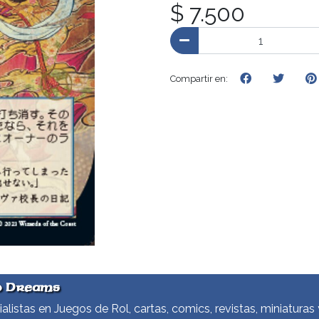
$ 7.500
Compartir en:
d Dreams
alistas en Juegos de Rol, cartas, comics, revistas, miniaturas 