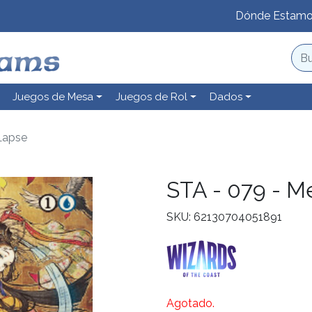
Dónde Estam
Juegos de Mesa
Juegos de Rol
Dados
Lapse
STA - 079 - 
SKU: 62130704051891
Agotado.