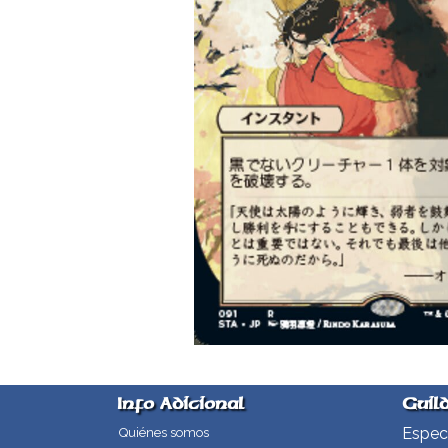
Info Adicional
Guil
Especi
Quiénes somos