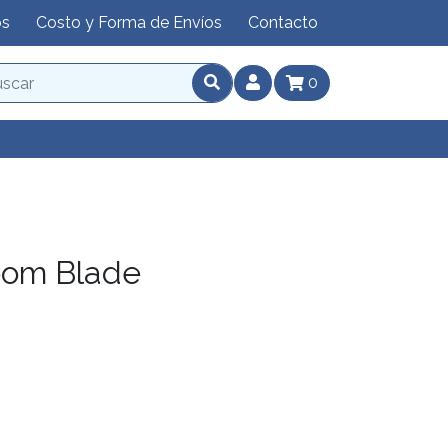
os
Costo y Forma de Envíos
Contacto
0
oom Blade