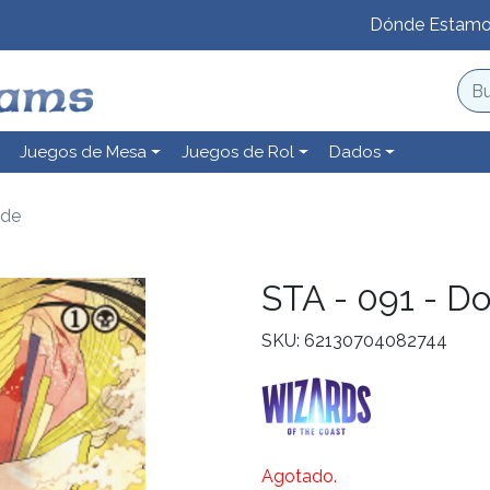
Dónde Estam
Juegos de Mesa
Juegos de Rol
Dados
ade
STA - 091 - D
SKU: 62130704082744
Agotado.