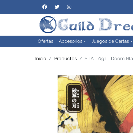
Ofertas
Accesorios
Juegos de Cartas
Inicio
Productos
STA - 091 - Doom Bl