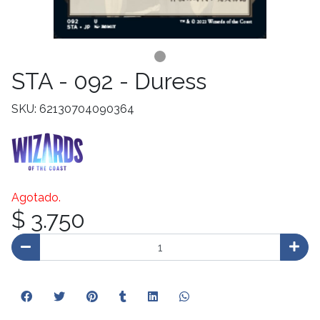
STA - 092 - Duress
SKU: 62130704090364
Agotado.
$ 3.750