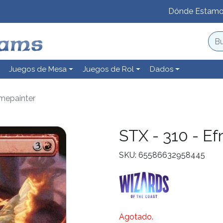
Dónde Estam
Juegos de Mesa
Juegos de Rol
Dados
amepainter
STX - 310 - Ef
SKU: 65586632958445
Agotado.