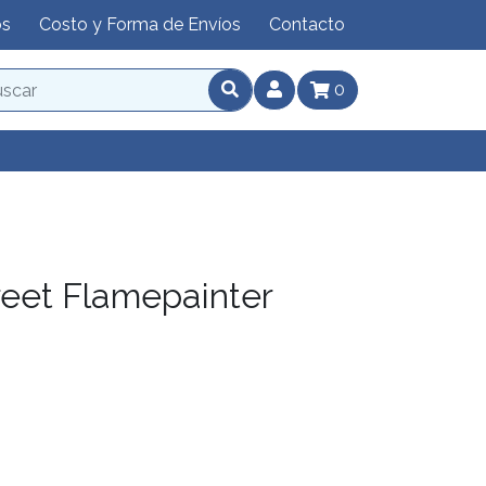
os
Costo y Forma de Envíos
Contacto
0
reet Flamepainter