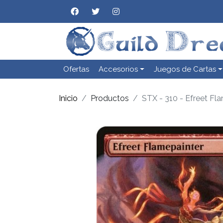
Ofertas
Accesorios
Juegos de Cartas
Inicio
Productos
STX - 310 - Efreet Fl