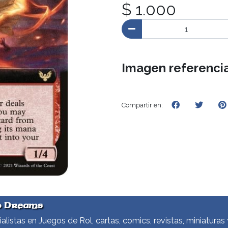
$ 1.000
Imagen referencia
Compartir en:
d Dreams
alistas en Juegos de Rol, cartas, comics, revistas, miniaturas 