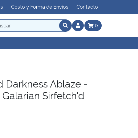
os
Costo y Forma de Envíos
Contacto
0
d Darkness Ablaze -
Galarian Sirfetch'd