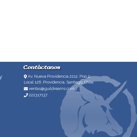
Contáctanos
y
Av. Nueva Providencia 2212, Piso 2,
Local 126. Providencia, Santiago, Chile.
ventas@guildreams.com
222317137