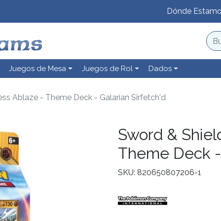
Dónde Estam
Juegos de Mesa
Juegos de Rol
Dados
ss Ablaze - Theme Deck - Galarian Sirfetch'd
Sword & Shiel
Theme Deck - 
SKU: 820650807206-1