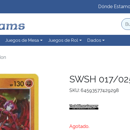
Dónde Estam
Juegos de Mesa
Juegos de Rol
Dados
don
SWSH 017/02
SKU: 64593577429298
Agotado.