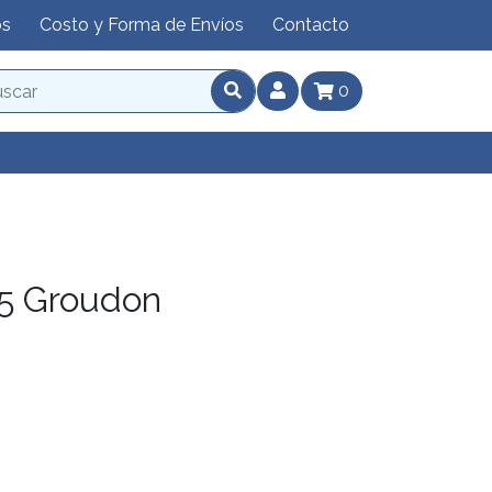
os
Costo y Forma de Envíos
Contacto
0
5 Groudon