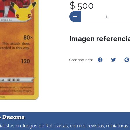
$ 500
Imagen referencia
Compartir en:
d Dreams
alistas en Juegos de Rol, cartas, comics, revistas, miniaturas 