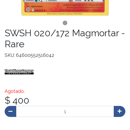
SWSH 020/172 Magmortar -
Rare
SKU: 64600552516042
Agotado.
$ 400