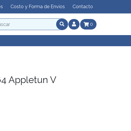
os
Costo y Forma de Envíos
Contacto
0
4 Appletun V