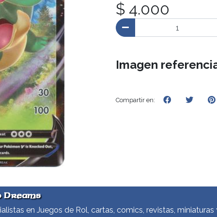
$ 4.000
Imagen referencia
Compartir en:
d Dreams
alistas en Juegos de Rol, cartas, comics, revistas, miniaturas 