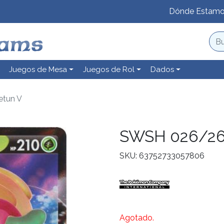
Dónde Estam
Juegos de Mesa
Juegos de Rol
Dados
tun V
SWSH 026/26
SKU: 63752733057806
Agotado.