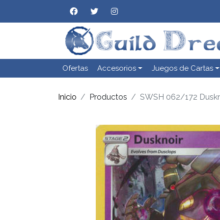
Ofertas
Accesorios
Juegos de Cartas
Inicio
Productos
SWSH 062/172 Duskno