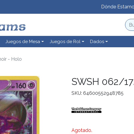
Dónde Estam
Juegos de Mesa
Juegos de Rol
Dados
ir - Holo
SWSH 062/172
SKU: 64600552948785
Agotado.