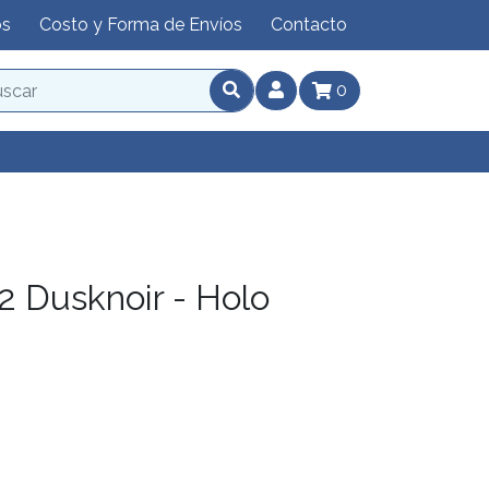
os
Costo y Forma de Envíos
Contacto
0
 Dusknoir - Holo