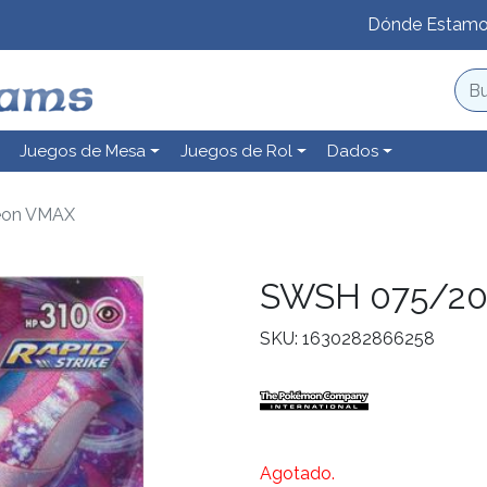
Dónde Estam
Juegos de Mesa
Juegos de Rol
Dados
eon VMAX
SWSH 075/20
SKU: 1630282866258
Agotado.