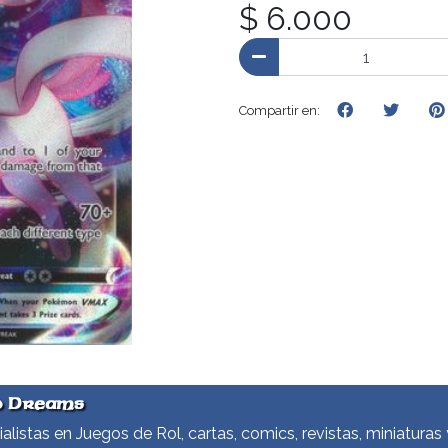
$ 6.000
Compartir en:
d Dreams
alistas en Juegos de Rol, cartas, comics, revistas, miniaturas 