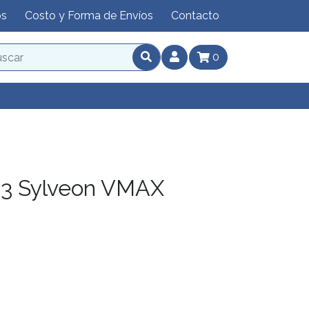
os
Costo y Forma de Envíos
Contacto
0
3 Sylveon VMAX