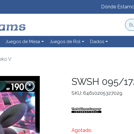
Dónde Estam
Juegos de Mesa
Juegos de Rol
Dados
eko V
SWSH 095/17
SKU: 64610205327029
Agotado.