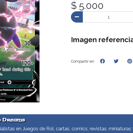
$ 5.000
Imagen referencia
Compartir en:
d Dreams
alistas en Juegos de Rol, cartas, comics, revistas, miniaturas 