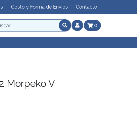
os
Costo y Forma de Envíos
Contacto
0
2 Morpeko V