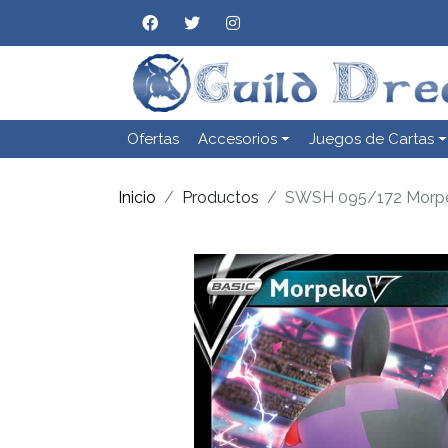
Ofertas
Accesorios
Juegos de Cartas
Inicio
Productos
SWSH 095/172 Morp