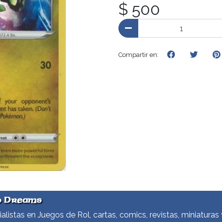
$ 500
Compartir en:
d Dreams
alistas en Juegos de Rol, cartas, comics, revistas, miniaturas 