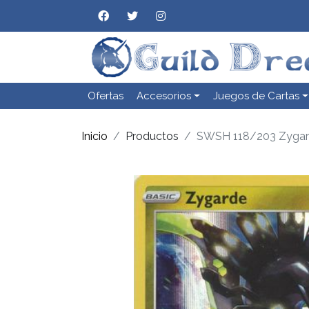
Ofertas
Accesorios
Juegos de Cartas
Inicio
Productos
SWSH 118/203 Zygar