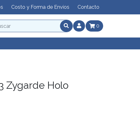
os
Costo y Forma de Envíos
Contacto
0
 Zygarde Holo