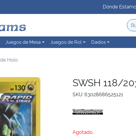
Dónde Estam
Juegos de Mesa
Juegos de Rol
Dados
de Holo
SWSH 118/203
SKU: 63028686525121
Agotado.