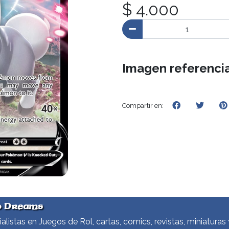
$ 4.000
Imagen referencia
Compartir en:
d Dreams
alistas en Juegos de Rol, cartas, comics, revistas, miniaturas 