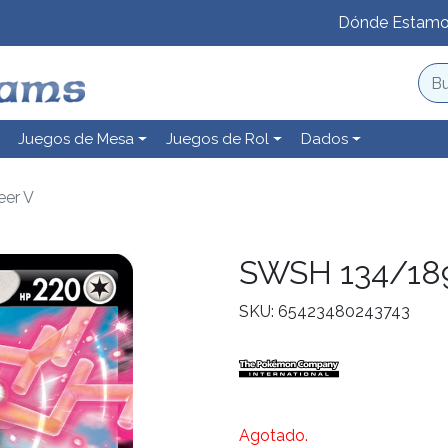
Dónde Estam
Juegos de Mesa
Juegos de Rol
Dados
er V
SWSH 134/18
SKU: 65423480243743
Agotado.