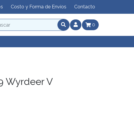
os
Costo y Forma de Envíos
Contacto
0
9 Wyrdeer V