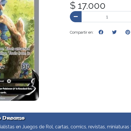
$ 17.000
Compartir en:
d Dreams
alistas en Juegos de Rol, cartas, comics, revistas, miniaturas 