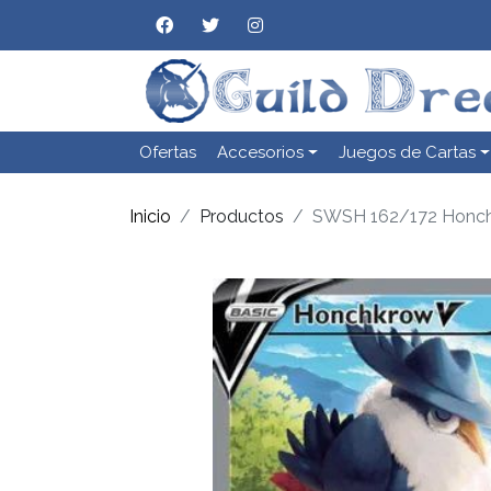
Ofertas
Accesorios
Juegos de Cartas
Inicio
Productos
SWSH 162/172 Honch