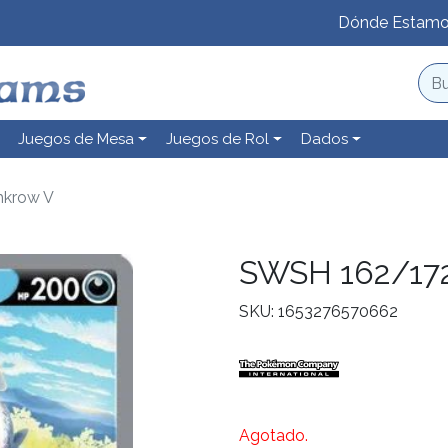
Dónde Estam
Juegos de Mesa
Juegos de Rol
Dados
krow V
SWSH 162/17
SKU: 1653276570662
Agotado.