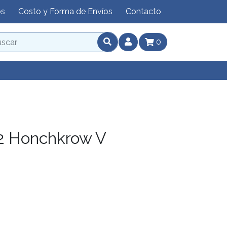
os
Costo y Forma de Envíos
Contacto
0
2 Honchkrow V