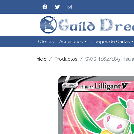
Ofertas
Accesorios
Juegos de Cartas
Inicio
Productos
SWSH 162/189 Hisuian