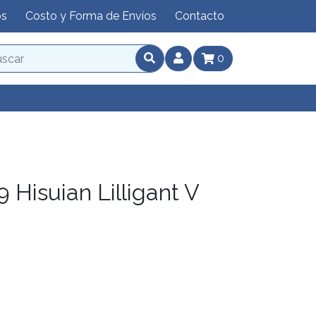
os
Costo y Forma de Envíos
Contacto
0
Hisuian Lilligant V