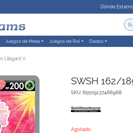
Dónde Estam
Juegos de Mesa
Juegos de Rol
Dados
 Lilligant V
SWSH 162/189 
SKU: 65509137466968
Agotado.