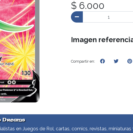
$ 6.000
Imagen referencia
Compartir en:
d Dreams
alistas en Juegos de Rol, cartas, comics, revistas, miniaturas 