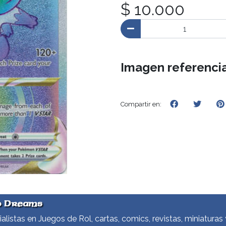
$ 10.000
Imagen referencia
Compartir en:
d Dreams
alistas en Juegos de Rol, cartas, comics, revistas, miniaturas 