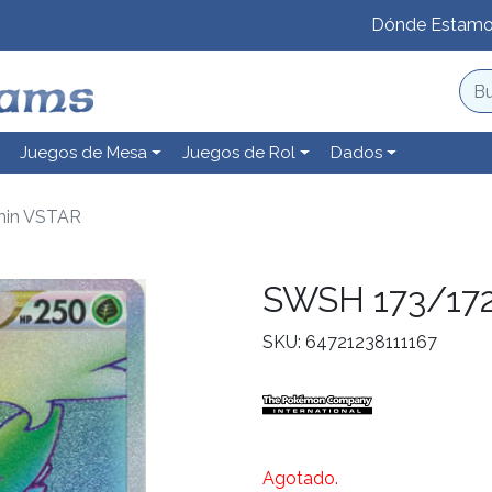
Dónde Estam
Juegos de Mesa
Juegos de Rol
Dados
min VSTAR
SWSH 173/17
SKU: 64721238111167
Agotado.