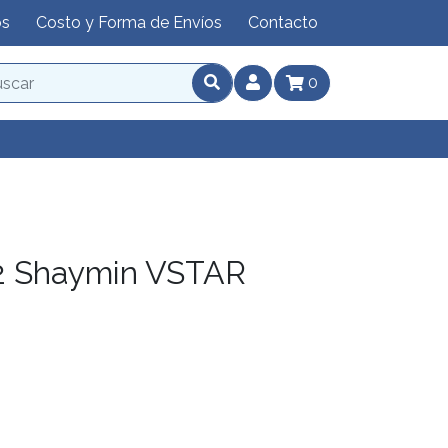
os
Costo y Forma de Envíos
Contacto
0
2 Shaymin VSTAR