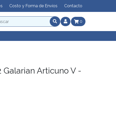
os
Costo y Forma de Envíos
Contacto
0
Galarian Articuno V -