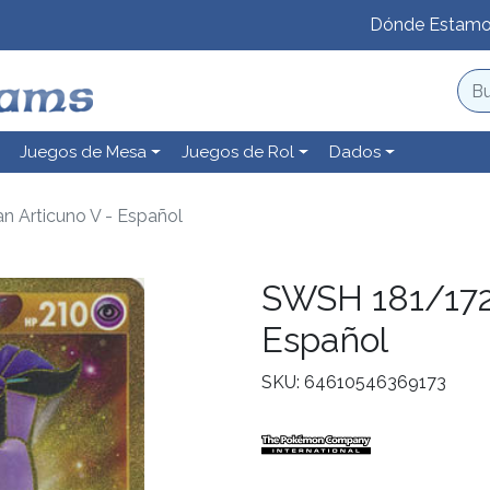
Dónde Estam
Juegos de Mesa
Juegos de Rol
Dados
n Articuno V - Español
SWSH 181/172 
Español
SKU: 64610546369173