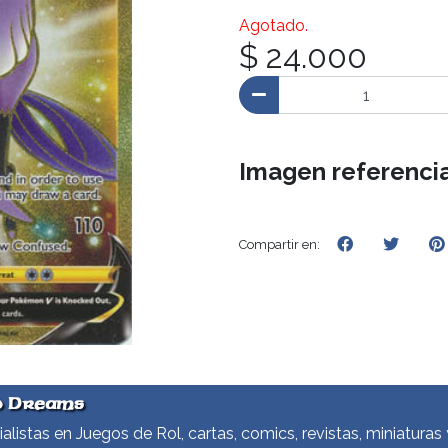
Agotado.
$ 24.000
Imagen referencia
Compartir en:
d Dreams
alistas en Juegos de Rol, cartas, comics, revistas, miniaturas 