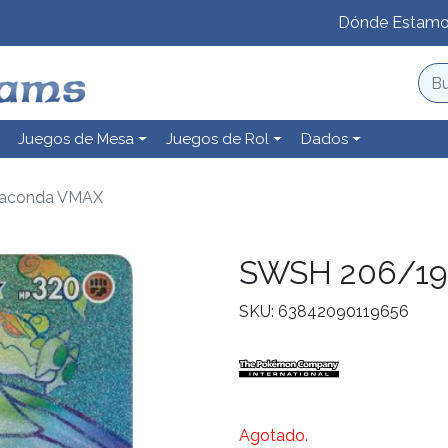
Dónde Estam
Juegos de Mesa
Juegos de Rol
Dados
aconda VMAX
SWSH 206/19
SKU: 63842090119656
Agotado.