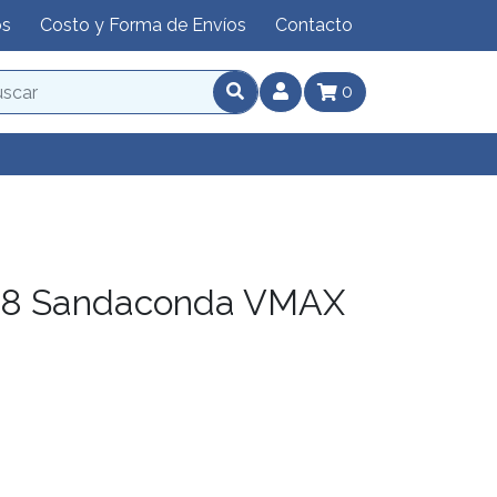
os
Costo y Forma de Envíos
Contacto
0
8 Sandaconda VMAX