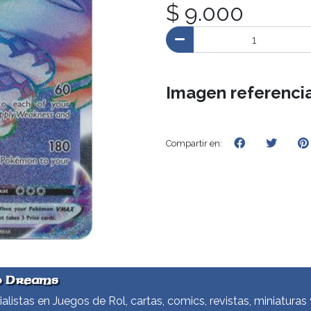
$ 9.000
Imagen referencia
Compartir en:
d Dreams
alistas en Juegos de Rol, cartas, comics, revistas, miniaturas 