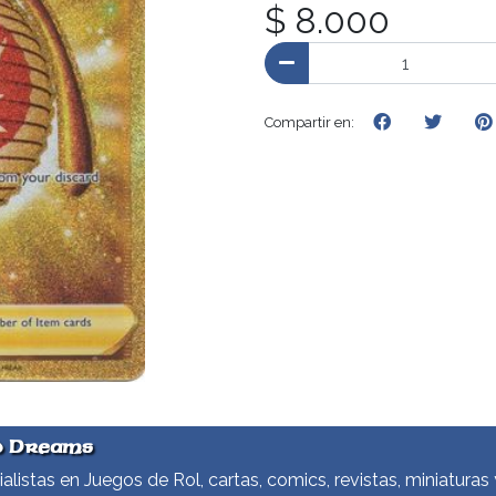
$ 8.000
Compartir en:
d Dreams
alistas en Juegos de Rol, cartas, comics, revistas, miniaturas 