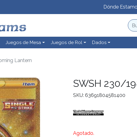
Dónde Estam
Juegos de Mesa
Juegos de Rol
Dados
ming Lantern
SWSH 230/198
SKU: 63691804581400
Agotado.