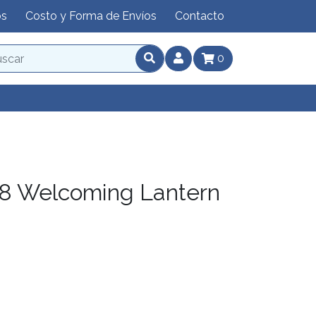
os
Costo y Forma de Envíos
Contacto
0
 Welcoming Lantern