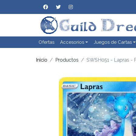
Ofertas
Accesorios
Juegos de Cartas
Inicio
Productos
SWSH051 - Lapras - P