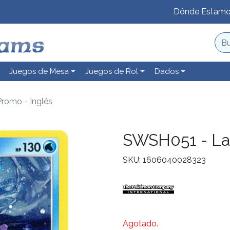
Dónde Estam
Juegos de Mesa
Juegos de Rol
Dados
romo - Inglés
SWSH051 - Lap
SKU: 1606040028323
Agotado.