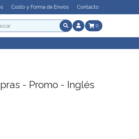
os
Costo y Forma de Envíos
Contacto
0
ras - Promo - Inglés