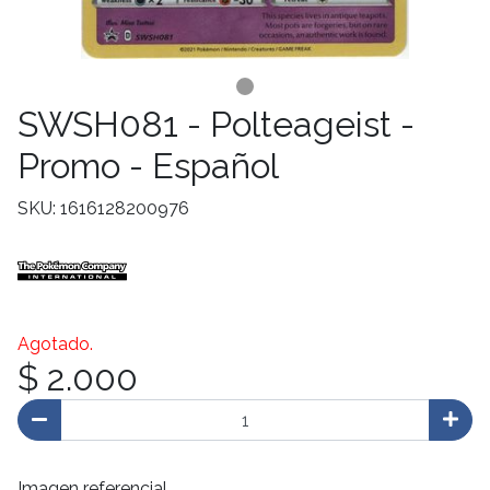
SWSH081 - Polteageist -
Promo - Español
SKU: 1616128200976
Agotado.
$ 2.000
Imagen referencial.