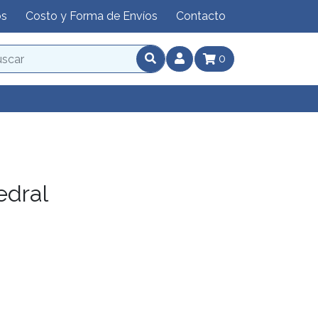
os
Costo y Forma de Envíos
Contacto
0
edral