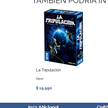
TAMBIEN PODRIA I
La Tripulación
Devir
$ 19.990
Info Adicional
Guil