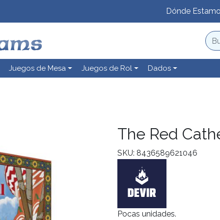
Dónde Estam
Juegos de Mesa
Juegos de Rol
Dados
The Red Cath
SKU: 8436589621046
Pocas unidades.