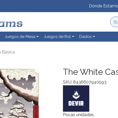
Dónde Estam
Juegos de Mesa
Juegos de Rol
Dados
a Basica
The White Cas
SKU: 8436607940593
Pocas unidades.