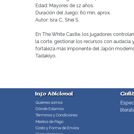
Edad: Mayores de 12 años.
Duración del Juego: 60 min. aprox.
Autor: Isra C., Shei S.
En The White Castle, los jugadores controlan
la corte, gestionar los recursos con audacia
fortaleza más imponente del Japón moderno: 
Tadakiyo.
Info Adicional
Guil
Especi
Quiénes somos
Dónde Estamos
literat
Términos y Condiciones
Medios de Pago
Costo y Forma de Envíos