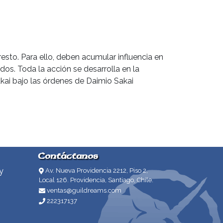
esto. Para ello, deben acumular influencia en
dos. Toda la acción se desarrolla en la
kai bajo las órdenes de Daimio Sakai
Contáctanos
y
Av. Nueva Providencia 2212, Piso 2,
Local 126. Providencia, Santiago, Chile.
ventas@guildreams.com
222317137