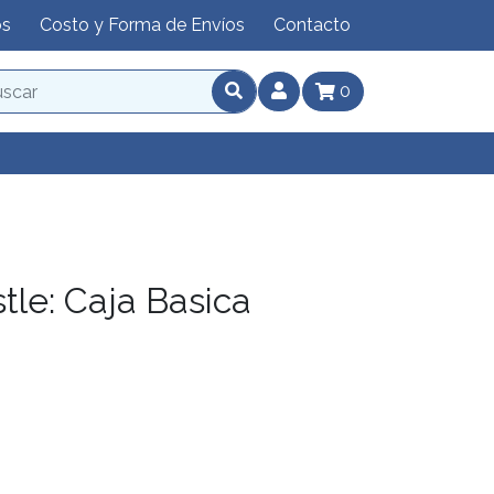
os
Costo y Forma de Envíos
Contacto
0
tle: Caja Basica