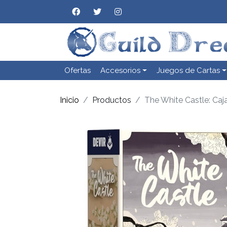
Ofertas
Accesorios
Juegos de Cartas
Inicio
Productos
The White Castle: Caj