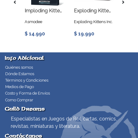
Block Block Burrito
Imploding Kittens - Exploding Kittens
Exploding Kittens NSFW
Happy
tens Inc.
Asmodee
Exploding Kittens Inc.
Explodin
$ 14.990
$ 19.990
$ 12.
Info Adicional
Quiénes somos
Dónde Estamos
Términos y Condiciones
Medios de Pago
Costo y Forma de Envíos
Como Comprar
Guild Dreams
Especialistas en Juegos de Rol, cartas, comics,
revistas, miniaturas y literatura.
Contáctanos