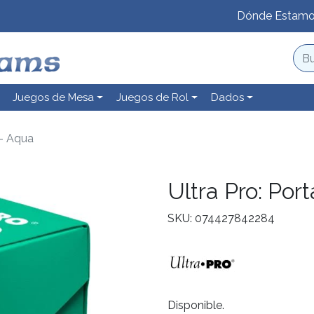
Dónde Estam
Juegos de Mesa
Juegos de Rol
Dados
 - Aqua
Ultra Pro: Por
SKU: 074427842284
Disponible.