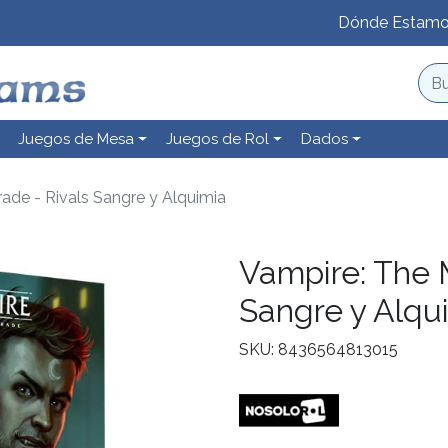
Dónde Estam
Juegos de Mesa
Juegos de Rol
Dados
ade - Rivals Sangre y Alquimia
Vampire: The 
Sangre y Alqu
SKU: 8436564813015