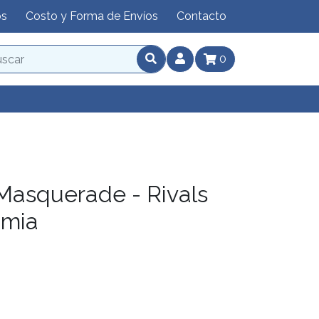
os
Costo y Forma de Envíos
Contacto
0
Masquerade - Rivals
imia