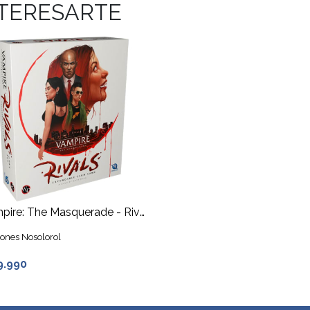
NTERESARTE
Vampire: The Masquerade - Rivals
iones Nosolorol
9.990