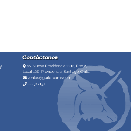
Contáctanos
y
Av. Nueva Providencia 2212, Piso 2,
Local 126. Providencia, Santiago, Chile.
ventas@guildreams.com
222317137