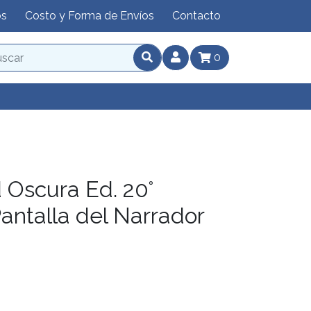
os
Costo y Forma de Envíos
Contacto
0
 Oscura Ed. 20°
Pantalla del Narrador