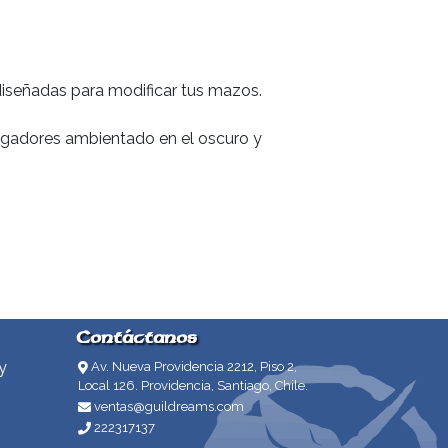
señadas para modificar tus mazos.
ugadores ambientado en el oscuro y
Contáctanos
y
Av. Nueva Providencia 2212, Piso 2,
Local 126. Providencia, Santiago, Chile.
ventas@guildreams.com
222317137