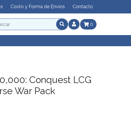
os
Costo y Forma de Envíos
Contacto
0
,000: Conquest LCG
rse War Pack