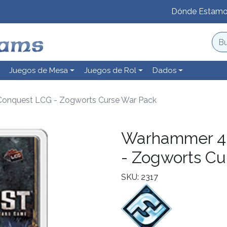
Dónde Estam
Juegos de Mesa
Juegos de Rol
Dados
onquest LCG - Zogworts Curse War Pack
Warhammer 40
- Zogworts Cu
SKU: 2317