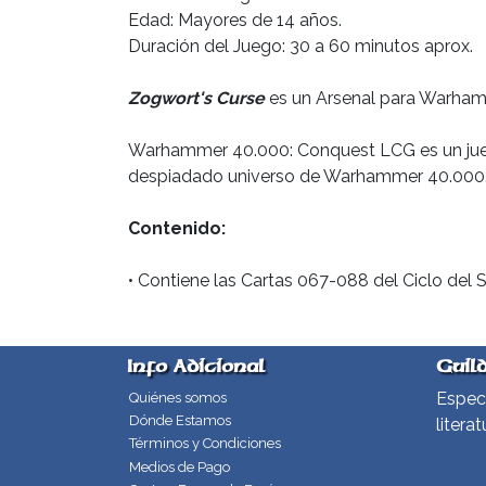
Edad: Mayores de 14 años.
Duración del Juego: 30 a 60 minutos aprox.
Zogwort's Curse
es un Arsenal para Warham
Warhammer 40.000: Conquest LCG es un juego
despiadado universo de Warhammer 40.000
Contenido:
• Contiene las Cartas 067-088 del Ciclo del S
Info Adicional
Guil
Especi
Quiénes somos
Dónde Estamos
literat
Términos y Condiciones
Medios de Pago