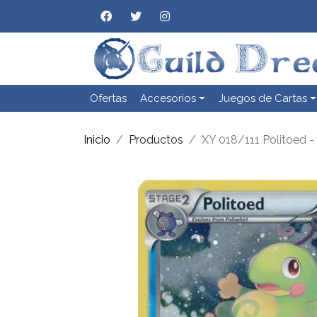
Ofertas
Accesorios
Juegos de Cartas
Inicio
Productos
XY 018/111 Politoed -