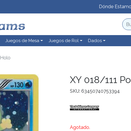
Dónde Estam
Juegos de Mesa
Juegos de Rol
Dados
 Holo
XY 018/111 Pol
SKU: 63450740753394
Agotado.