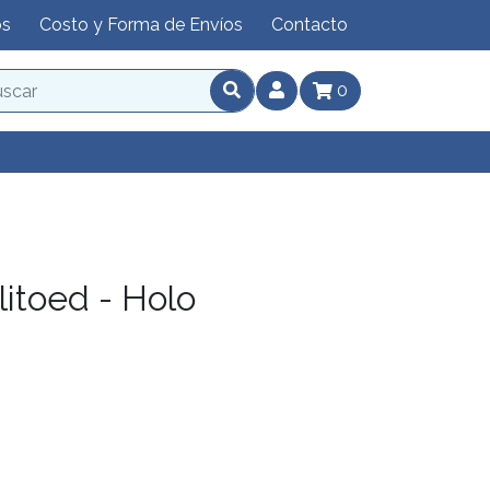
os
Costo y Forma de Envíos
Contacto
0
itoed - Holo