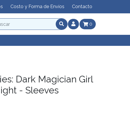
os
Costo y Forma de Envíos
Contacto
0
es: Dark Magician Girl
ight - Sleeves