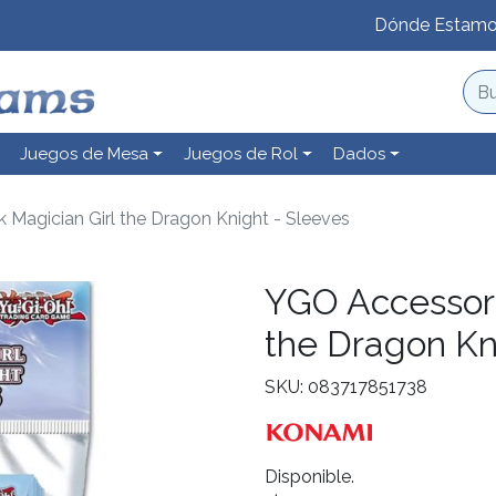
Dónde Estam
Juegos de Mesa
Juegos de Rol
Dados
 Magician Girl the Dragon Knight - Sleeves
YGO Accessori
the Dragon Kn
SKU: 083717851738
Disponible.