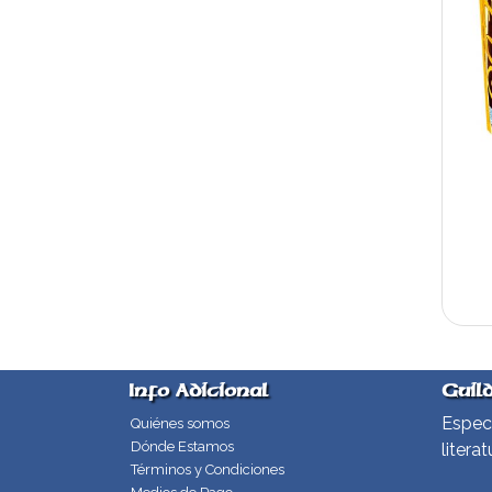
Info Adicional
Guil
Especi
Quiénes somos
Dónde Estamos
literat
Términos y Condiciones