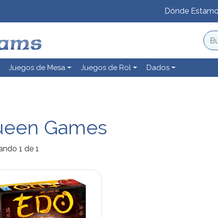
Dónde Estam
Juegos de Mesa
Juegos de Rol
Dados
ueen Games
ando 1 de 1