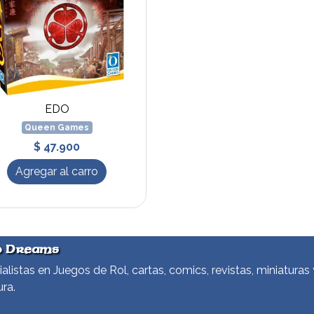
EDO
Queen Games
$ 47.900
Agregar al carro
d Dreams
alistas en Juegos de Rol, cartas, comics, revistas, miniaturas 
ura.