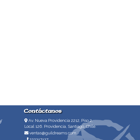
Contáctanos
y
Av. Nueva Providencia 2212, Piso 2,
Local 126. Providencia, Santiago, Chile.
ventas@guildreams.com
222317137