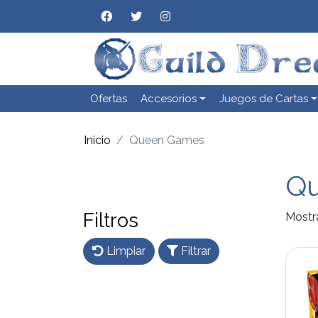
Ofertas
Accesorios
Juegos de Cartas
Inicio
Queen Games
Q
Filtros
Mostr
Limpiar
Filtrar