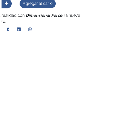
Agregar al carro
a realidad con
Dimensional Force
,
la nueva
azo.