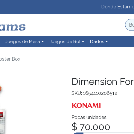
Dónde Estam
Juegos de Mesa
Juegos de Rol
Dados
oster Box
Dimension For
SKU: 1654110206512
Pocas unidades.
$ 70.000