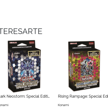
NTERESARTE
Dark Neostorm: Special Edition
onami
Konami