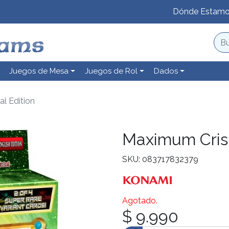
Dónde Estam
Juegos de Mesa
Juegos de Rol
Dados
al Edition
Maximum Crisis
SKU: 083717832379
Agotado.
$ 9.990