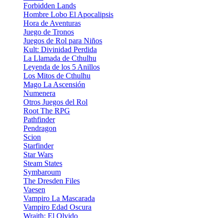
Forbidden Lands
Hombre Lobo El Apocalipsis
Hora de Aventuras
Juego de Tronos
Juegos de Rol para Niños
Kult: Divinidad Perdida
La Llamada de Cthulhu
Leyenda de los 5 Anillos
Los Mitos de Cthulhu
Mago La Ascensión
Numenera
Otros Juegos del Rol
Root The RPG
Pathfinder
Pendragon
Scion
Starfinder
Star Wars
Steam States
Symbaroum
The Dresden Files
Vaesen
Vampiro La Mascarada
Vampiro Edad Oscura
Wraith: El Olvido