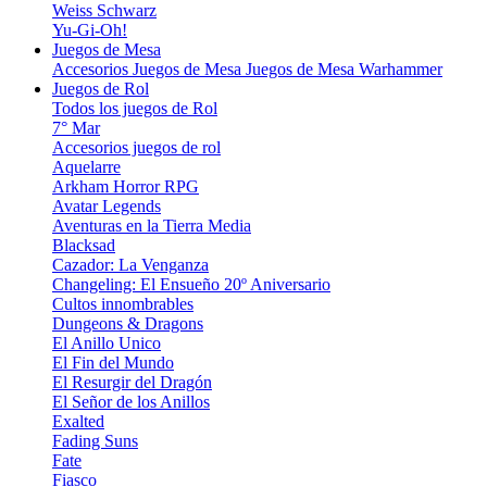
Weiss Schwarz
Yu-Gi-Oh!
Juegos de Mesa
Accesorios Juegos de Mesa
Juegos de Mesa
Warhammer
Juegos de Rol
Todos los juegos de Rol
7° Mar
Accesorios juegos de rol
Aquelarre
Arkham Horror RPG
Avatar Legends
Aventuras en la Tierra Media
Blacksad
Cazador: La Venganza
Changeling: El Ensueño 20º Aniversario
Cultos innombrables
Dungeons & Dragons
El Anillo Unico
El Fin del Mundo
El Resurgir del Dragón
El Señor de los Anillos
Exalted
Fading Suns
Fate
Fiasco