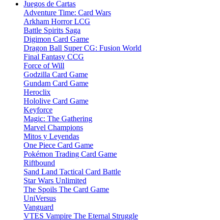
Juegos de Cartas
Adventure Time: Card Wars
Arkham Horror LCG
Battle Spirits Saga
Digimon Card Game
Dragon Ball Super CG: Fusion World
Final Fantasy CCG
Force of Will
Godzilla Card Game
Gundam Card Game
Heroclix
Hololive Card Game
Keyforce
Magic: The Gathering
Marvel Champions
Mitos y Leyendas
One Piece Card Game
Pokémon Trading Card Game
Riftbound
Sand Land Tactical Card Battle
Star Wars Unlimited
The Spoils The Card Game
UniVersus
Vanguard
VTES Vampire The Eternal Struggle