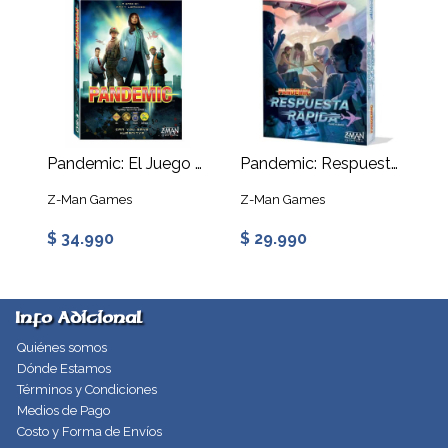
Pandemic: El Juego de Mesa
Pandemic: Respuesta Rápida
Z-Man Games
Z-Man Games
$ 34.990
$ 29.990
Info Adicional
Quiénes somos
Dónde Estamos
Términos y Condiciones
Medios de Pago
Costo y Forma de Envíos