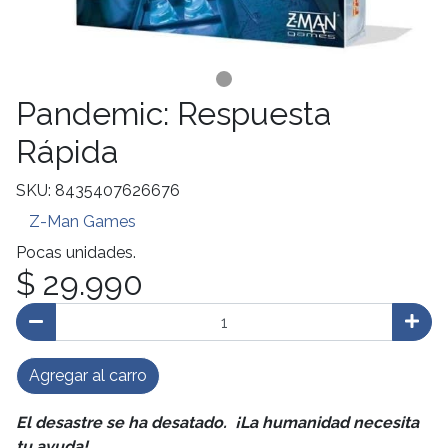
Pandemic: Respuesta
Rápida
SKU: 8435407626676
Z-Man Games
Pocas unidades.
$ 29.990
Agregar al carro
El desastre se ha desatado. ¡La humanidad necesita
tu ayuda!