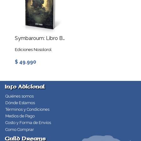
Symbaroum: Libro Básico
Ediciones Nosolorol
$ 49.990
Info Adicional
Quiénes somos
Dónde Estamos
Términos y Condiciones
Medios de Pago
Costo y Forma de Envíos
Como Comprar
Guild Dreams