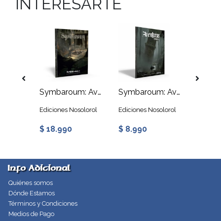
INTERESARTE
Symbaroum: Fuerte Espina - La Ira del Guardián
Symbaroum: Aventuras Volumen 2
Symbaroum: Aventuras Volumen 1
solorol
Ediciones Nosolorol
Ediciones Nosolorol
Edicion
$ 18.990
$ 8.990
$ 43.
Info Adicional
Quiénes somos
Dónde Estamos
Términos y Condiciones
Medios de Pago