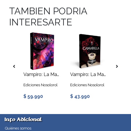
TAMBIEN PODRIA
INTERESARTE
Vampiro: La Mascarada 5ª Edición - Chicago Nocturno
Vampiro: La Mascarada 5ª Edición - Libro Básico
Vampiro: La Mascarada 5ª Edición - Camarilla
solorol
Ediciones Nosolorol
Ediciones Nosolorol
Edicion
$ 59.990
$ 43.990
$ 10.
Info Adicional
Quiénes somos