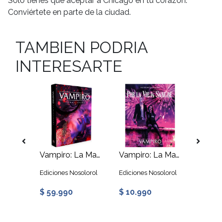
Sólo tienes que aceptar a Chicago en tu corazón.
Conviértete en parte de la ciudad.
TAMBIEN PODRIA
INTERESARTE
Vampiro: La Mascarada 5ª Edición - Beso de Medianoche
Vampiro: La Mascarada 5ª Edición - Libro Básico
Vampiro: La Mascarada 5ª Edición - Por La Vieja Sangre
solorol
Ediciones Nosolorol
Ediciones Nosolorol
Edicion
$ 59.990
$ 10.990
$ 14.